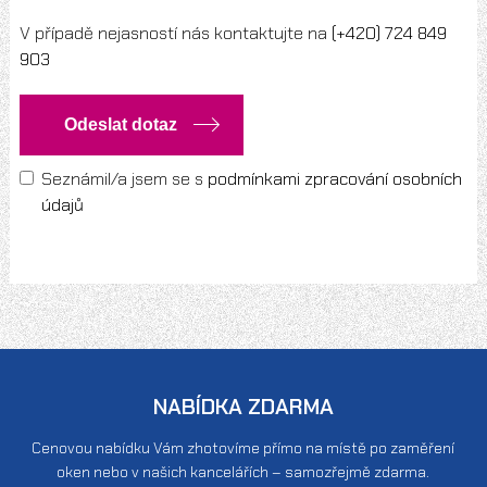
V případě nejasností nás kontaktujte na
(+420) 724 849
903
Seznámil/a jsem se s
podmínkami zpracování osobních
údajů
NABÍDKA ZDARMA
Cenovou nabídku Vám zhotovíme přímo na místě po zaměření
oken nebo v našich kancelářích – samozřejmě zdarma.