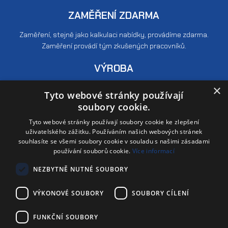
ZAMĚŘENÍ ZDARMA
Zaměření, stejně jako kalkulaci nabídky, provádíme zdarma.
Zaměření provádí tým zkušených pracovníků.
VÝROBA
×
Nabízíme pouze produkty, které splňují ty nejnáročnější podmínky.
Tyto webové stránky používají
Velkou pozornost věnujeme kontrole kvality.
soubory cookie.
MONTÁŽ
Tyto webové stránky používají soubory cookie ke zlepšení
uživatelského zážitku. Používáním našich webových stránek
Veškerou montáž provádí pouze naši vlastní - řádně proškolení a
souhlasíte se všemi soubory cookie v souladu s našimi zásadami
používání souborů cookie.
Více informací
zkušení zaměstnanci. Nevyužíváme externí pracovníky!
NEZBYTNĚ NUTNÉ SOUBORY
VÝKONOVÉ SOUBORY
SOUBORY CÍLENÍ
2026 © BOHEMIO
VYROBILA A SPRAVUJE MCRAI
FUNKČNÍ SOUBORY