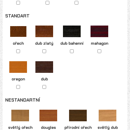
STANDART
ořech
dub zlatý
dub bahenní
mahagon
oregon
dub
NESTANDARTNÍ
světlý ořech
dougles
přírodní ořech
světlý dub