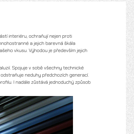
stí interiéru, ochraňují nejen proti
e mnohostranné a jejich barevná škála
vašeho vkusu. Výhodou je především jejich
luzií. Spojuje v sobě všechny technické
eré odstraňuje neduhy předchozích generací.
profilu. I nadále zůstává jednoduchý způsob