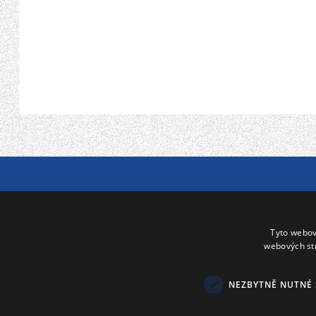
NABÍDKA ZDARMA
ZAMĚŘENÍ
Cenovou nabídku Vám zhotovíme přímo na
Zaměření, stejn
Tyto webov
místě po zaměření oken nebo v našich
provádíme zdar
webových st
kancelářích – samozřejmě zdarma.
zkušených prac
NEZBYTNĚ NUTNÉ