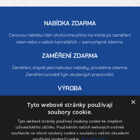
NABÍDKA ZDARMA
Cenovou nabídku Vám zhotovíme přímo na místě po zaměření
oken nebo v našich kancelářích – samozřejmě zdarma.
ZAMĚŘENÍ ZDARMA
Zaměření, stejně jako kalkulaci nabídky, provádíme zdarma.
Zaměření provádí tým zkušených pracovníků.
VÝROBA
×
Nabízíme pouze produkty, které splňují ty nejnáročnější podmínky.
Tyto webové stránky používají
Velkou pozornost věnujeme kontrole kvality.
soubory cookie.
MONTÁŽ
Tyto webové stránky používají soubory cookie ke zlepšení
uživatelského zážitku. Používáním našich webových stránek
Veškerou montáž provádí pouze naši vlastní - řádně proškolení a
souhlasíte se všemi soubory cookie v souladu s našimi zásadami
používání souborů cookie.
Více informací
zkušení zaměstnanci. Nevyužíváme externí pracovníky!